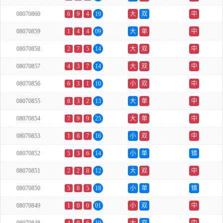
08070860
6
9
4
19
大
双
中
08070859
1
4
4
09
大
单
中
08070858
2
7
5
14
大
双
中
08070857
4
3
7
14
大
双
中
08070856
6
3
1
10
小
双
中
08070855
8
3
2
13
大
单
中
08070854
7
9
9
25
大
单
中
08070853
1
8
7
16
小
双
中
08070852
5
3
6
14
小
单
错
08070851
2
2
8
12
大
双
中
08070850
5
8
5
18
小
单
错
08070849
1
0
0
01
小
双
中