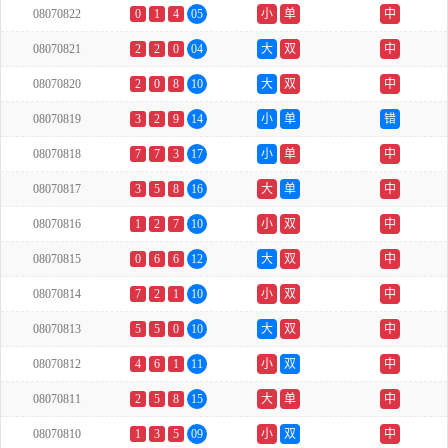
08070822
0
1
4
05
小
单
中
08070821
2
2
0
04
大
双
中
08070820
2
0
8
10
大
双
中
08070819
3
2
9
14
小
单
错
08070818
7
7
3
17
小
单
中
08070817
3
5
8
16
大
单
中
08070816
1
2
7
10
小
双
中
08070815
0
6
6
12
大
双
中
08070814
7
2
1
10
小
双
中
08070813
5
5
0
10
大
双
中
08070812
4
6
1
11
小
双
中
08070811
2
5
8
15
大
单
中
08070810
1
3
5
09
小
双
中