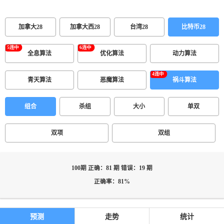
加拿大28
加拿大西28
台湾28
比特币28
全息算法
优化算法
动力算法
青天算法
恶魔算法
祸斗算法
组合
杀组
大小
单双
双项
双组
100期 正确：81 期 错误：19 期
正确率：81%
预测
走势
统计