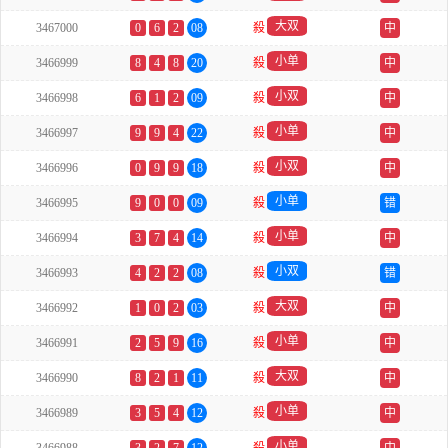
大双
3467000
0
6
2
08
殺
中
小单
3466999
8
4
8
20
殺
中
小双
3466998
6
1
2
09
殺
中
小单
3466997
9
9
4
22
殺
中
小双
3466996
0
9
9
18
殺
中
小单
3466995
9
0
0
09
殺
错
小单
3466994
3
7
4
14
殺
中
小双
3466993
4
2
2
08
殺
错
大双
3466992
1
0
2
03
殺
中
小单
3466991
2
5
9
16
殺
中
大双
3466990
8
2
1
11
殺
中
小单
3466989
3
5
4
12
殺
中
小单