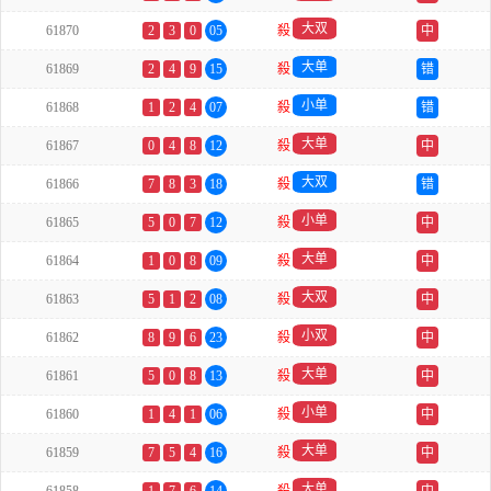
大双
61870
2
3
0
05
殺
中
大单
61869
2
4
9
15
殺
错
小单
61868
1
2
4
07
殺
错
大单
61867
0
4
8
12
殺
中
大双
61866
7
8
3
18
殺
错
小单
61865
5
0
7
12
殺
中
大单
61864
1
0
8
09
殺
中
大双
61863
5
1
2
08
殺
中
小双
61862
8
9
6
23
殺
中
大单
61861
5
0
8
13
殺
中
小单
61860
1
4
1
06
殺
中
大单
61859
7
5
4
16
殺
中
大单