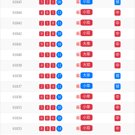
小双
61845
5
2
1
08
殺
错
小双
61844
4
8
1
13
殺
中
小双
61843
2
1
8
11
殺
中
小双
61842
9
2
8
19
殺
中
大单
61841
9
0
9
18
殺
中
大单
61840
5
5
1
11
殺
中
大双
61839
4
5
3
12
殺
中
大单
61838
9
3
5
17
殺
错
小单
61837
2
5
4
11
殺
错
小单
61836
8
6
2
16
殺
中
小单
61835
5
4
1
10
殺
中
小双
61834
6
6
6
18
殺
中
小双
61833
8
3
3
14
殺
中