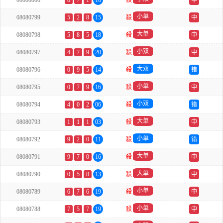
08080800
8
7
1
16
殺
中
小单
08080799
5
2
8
15
殺
中
大单
08080798
5
8
5
18
殺
中
小双
08080797
4
7
9
20
殺
中
大双
08080796
0
9
5
14
殺
错
小单
08080795
0
7
9
16
殺
中
小双
08080794
4
0
2
06
殺
错
大单
08080793
1
1
1
03
殺
中
小单
08080792
9
2
0
11
殺
错
大单
08080791
9
7
0
16
殺
中
大单
08080790
0
5
8
13
殺
中
小单
08080789
6
7
6
19
殺
中
小单
08080788
7
5
7
19
殺
中