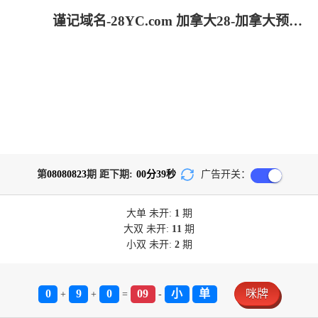
谨记域名-28YC.com 加拿大28-加拿大预测网|加拿大PC在线预测|28在线预测咪牌查询|加拿大PC结果查询_专注研究_加拿大2.8_官方数据!
第
08080823
期 距下期:
00
分
39
秒
广告开关：
大单
未开:
1
期
大双
未开:
11
期
小双
未开:
2
期
0
9
0
09
小
单
咪牌
+
+
=
-