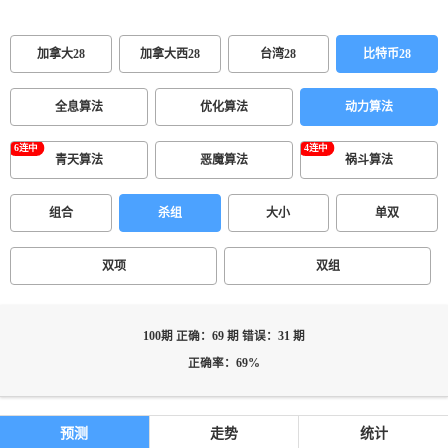
加拿大28
加拿大西28
台湾28
比特币28
全息算法
优化算法
动力算法
青天算法
恶魔算法
祸斗算法
组合
杀组
大小
单双
双项
双组
100期 正确：69 期 错误：31 期
正确率：69%
预测
走势
统计