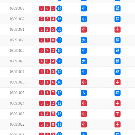
08091033
7
6
1
14
小
错
08091032
7
5
4
16
小
错
08091031
2
2
5
09
小
中
08091030
2
3
0
05
大
错
08091029
9
7
3
19
小
错
08091028
4
0
4
08
大
错
08091027
6
4
5
15
小
错
08091026
3
1
6
10
小
中
08091025
4
1
7
12
大
错
08091024
5
5
2
12
小
中
08091023
4
4
5
13
小
中
08091022
0
3
8
11
小
中