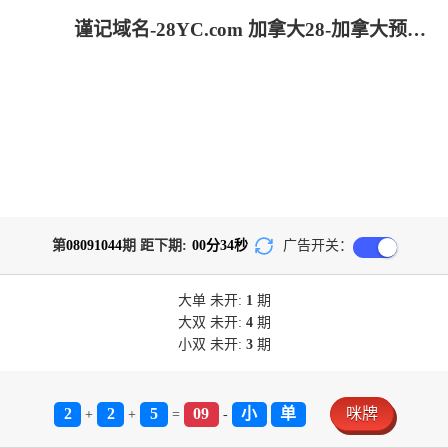
谨记域名-28YC.com 加拿大28-加拿大预测网|加拿大PC在线预测|28在线预测咪牌查询|加拿大PC结果查询_专注研究_加拿大2.8_官方数据!
第
08091044
期 距下期:
00
分
34
秒
广告开关：
大单
未开:
1
期
大双
未开:
4
期
小双
未开:
3
期
2
2
5
09
小
单
咪牌
+
+
=
-