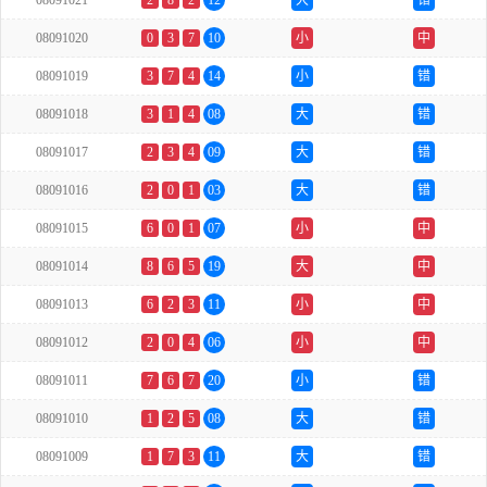
08091021
2
8
2
12
大
错
08091020
0
3
7
10
小
中
08091019
3
7
4
14
小
错
08091018
3
1
4
08
大
错
08091017
2
3
4
09
大
错
08091016
2
0
1
03
大
错
08091015
6
0
1
07
小
中
08091014
8
6
5
19
大
中
08091013
6
2
3
11
小
中
08091012
2
0
4
06
小
中
08091011
7
6
7
20
小
错
08091010
1
2
5
08
大
错
08091009
1
7
3
11
大
错