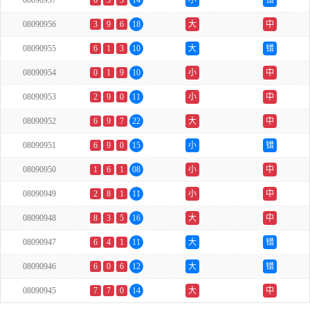
08090957
6
3
5
14
小
错
08090956
3
9
6
18
大
中
08090955
6
1
3
10
大
错
08090954
0
1
9
10
小
中
08090953
2
9
0
11
小
中
08090952
6
9
7
22
大
中
08090951
6
9
0
15
小
错
08090950
1
6
1
08
小
中
08090949
2
8
1
11
小
中
08090948
8
3
5
16
大
中
08090947
6
4
1
11
大
错
08090946
6
0
6
12
大
错
08090945
7
7
0
14
大
中