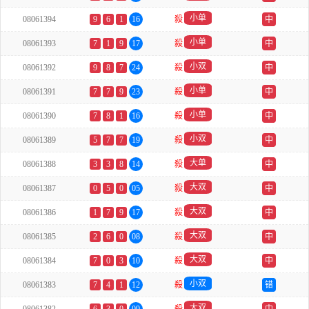
小单
08061394
9
6
1
16
殺
中
小单
08061393
7
1
9
17
殺
中
小双
08061392
9
8
7
24
殺
中
小单
08061391
7
7
9
23
殺
中
小单
08061390
7
8
1
16
殺
中
小双
08061389
5
7
7
19
殺
中
大单
08061388
3
3
8
14
殺
中
大双
08061387
0
5
0
05
殺
中
大双
08061386
1
7
9
17
殺
中
大双
08061385
2
6
0
08
殺
中
大双
08061384
7
0
3
10
殺
中
小双
08061383
7
4
1
12
殺
错
大双