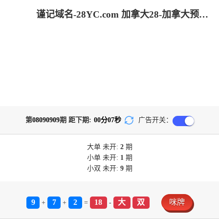
谨记域名-28YC.com 加拿大28-加拿大预测网|加拿大PC在线预测|28在线预测咪牌查询|加拿大PC结果查询_专注研究_加拿大2.8_官方数据!
第
08090909
期 距下期:
00
分
07
秒
广告开关：
大单
未开:
2
期
小单
未开:
1
期
小双
未开:
9
期
9
7
2
18
大
双
咪牌
+
+
=
-