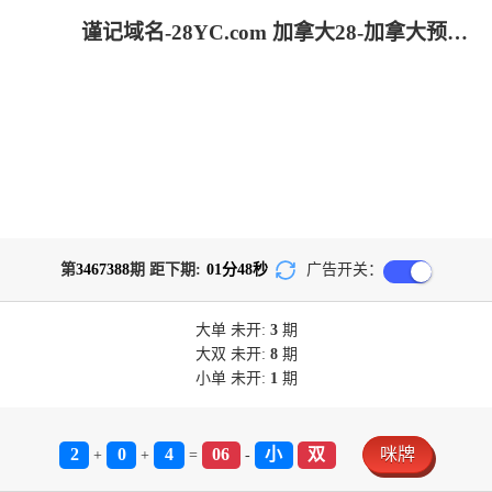
谨记域名-28YC.com 加拿大28-加拿大预测网|加拿大PC在线预测|28在线预测咪牌查询|加拿大PC结果查询_专注研究_加拿大2.8_官方数据!
第
3467388
期 距下期:
01
分
48
秒
广告开关：
大单
未开:
3
期
大双
未开:
8
期
小单
未开:
1
期
2
0
4
06
小
双
咪牌
+
+
=
-