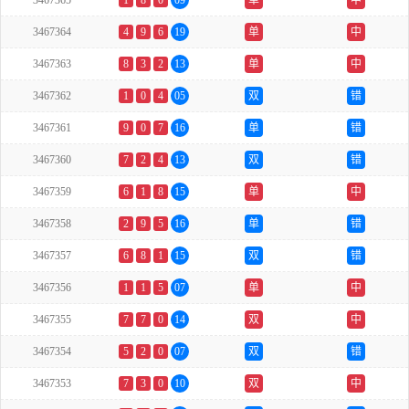
3467365
1
8
0
09
单
中
3467364
4
9
6
19
单
中
3467363
8
3
2
13
单
中
3467362
1
0
4
05
双
错
3467361
9
0
7
16
单
错
3467360
7
2
4
13
双
错
3467359
6
1
8
15
单
中
3467358
2
9
5
16
单
错
3467357
6
8
1
15
双
错
3467356
1
1
5
07
单
中
3467355
7
7
0
14
双
中
3467354
5
2
0
07
双
错
3467353
7
3
0
10
双
中