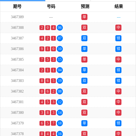
期号
号码
预测
结果
3467389
---
单
---
3467388
2
0
4
06
双
中
3467387
4
2
1
07
双
错
3467386
9
1
0
10
单
错
3467385
7
5
3
15
单
中
3467384
2
1
1
04
单
错
3467383
8
6
5
19
双
错
3467382
0
6
2
08
双
中
3467381
4
5
3
12
双
中
3467380
3
8
3
14
双
中
3467379
6
5
7
18
单
错
3467378
8
4
4
16
双
中