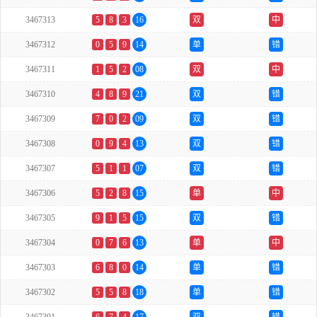
3467313
5
8
3
16
双
中
3467312
0
5
9
14
单
错
3467311
1
5
2
08
双
中
3467310
4
8
9
21
双
错
3467309
7
0
2
09
双
错
3467308
0
9
4
13
双
错
3467307
5
1
1
07
双
错
3467306
5
2
8
15
单
中
3467305
9
1
5
15
双
错
3467304
0
7
6
13
单
中
3467303
6
8
0
14
单
错
3467302
5
5
8
18
单
错