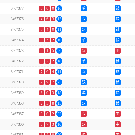
3467377
8
8
0
16
单
错
3467376
4
6
3
13
双
错
3467375
7
4
0
11
双
错
3467374
3
5
2
10
单
错
3467373
0
1
5
06
双
中
3467372
9
7
2
18
单
错
3467371
7
0
4
11
双
错
3467370
9
9
7
25
双
错
3467369
6
9
3
18
单
错
3467368
2
5
8
15
双
错
3467367
0
0
2
02
双
中
3467366
0
7
3
10
双
中