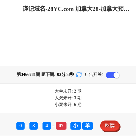
谨记域名-28YC.com 加拿大28-加拿大预测网|加拿大PC在线预测|28在线预测咪牌查询|加拿大PC结果查询_专注研究_加拿大2.8_官方数据!
第
3466781
期 距下期:
02
分
52
秒
广告开关：
大单
未开:
2
期
大双
未开:
3
期
小双
未开:
6
期
0
3
4
07
小
单
咪牌
+
+
=
-