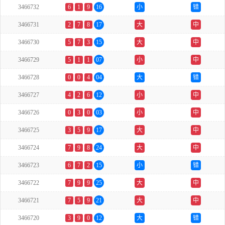
3466732
6
1
9
16
小
错
3466731
2
7
8
17
大
中
3466730
5
7
3
15
大
中
3466729
5
1
1
07
小
中
3466728
0
0
4
04
大
错
3466727
4
2
6
12
小
中
3466726
0
3
0
03
小
中
3466725
3
5
9
17
大
中
3466724
7
9
8
24
大
中
3466723
6
7
2
15
小
错
3466722
7
9
9
25
大
中
3466721
7
5
9
21
大
中
3466720
3
9
0
12
大
错