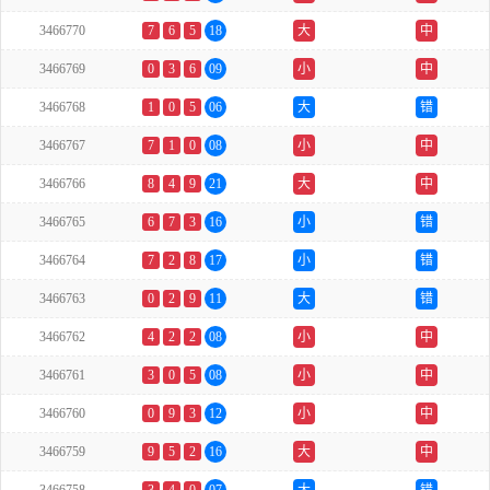
3466770
7
6
5
18
大
中
3466769
0
3
6
09
小
中
3466768
1
0
5
06
大
错
3466767
7
1
0
08
小
中
3466766
8
4
9
21
大
中
3466765
6
7
3
16
小
错
3466764
7
2
8
17
小
错
3466763
0
2
9
11
大
错
3466762
4
2
2
08
小
中
3466761
3
0
5
08
小
中
3466760
0
9
3
12
小
中
3466759
9
5
2
16
大
中