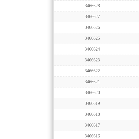
3466628
3466627
3466626
3466625
3466624
3466623
3466622
3466621
3466620
3466619
3466618
3466617
3466616