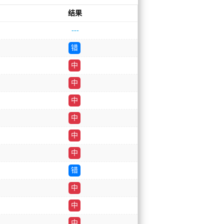
结果
---
错
中
中
中
中
中
中
错
中
中
中