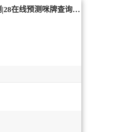
谨记域名-28YC.com 加拿大28-加拿大预测网|加拿大PC在线预测|28在线预测咪牌查询|加拿大PC结果查询_专注研究_加拿大2.8_官方数据!