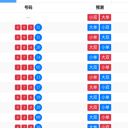
号码
预测
---
小双
大单
11
大单
小双
6
0
5
11
小单
大双
0
9
2
20
大双
小单
8
8
4
14
小单
大双
6
7
1
05
大双
小单
3
1
1
13
小单
大双
2
6
5
17
大单
小双
1
7
9
19
大双
小单
6
7
6
20
大双
小单
9
3
8
09
大双
小单
0
4
5
10
大单
小双
4
2
4