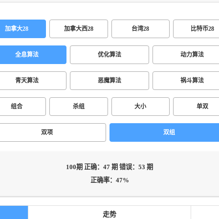
加拿大28
加拿大西28
台湾28
比特币28
全息算法
优化算法
动力算法
青天算法
恶魔算法
祸斗算法
组合
杀组
大小
单双
双项
双组
100期 正确：47 期 错误：53 期
正确率：47%
走势