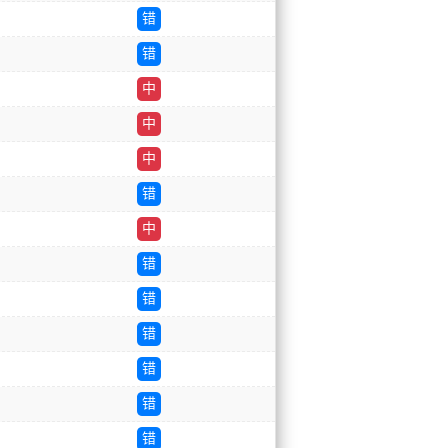
错
错
中
中
中
错
中
错
错
错
错
错
错