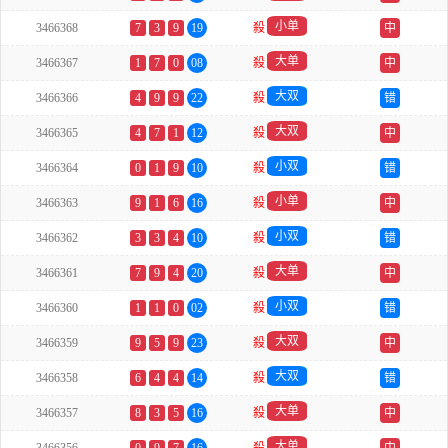
小单
3466368
7
3
9
19
殺
中
大单
3466367
1
7
0
08
殺
中
大双
3466366
4
9
9
22
殺
错
大双
3466365
4
7
1
12
殺
中
小双
3466364
0
1
9
10
殺
错
小单
3466363
9
1
6
16
殺
中
小双
3466362
3
3
4
10
殺
错
大单
3466361
7
9
4
20
殺
中
小双
3466360
1
1
0
02
殺
错
大双
3466359
9
5
9
23
殺
中
大双
3466358
6
4
4
14
殺
错
大单
3466357
8
3
5
16
殺
中
大单