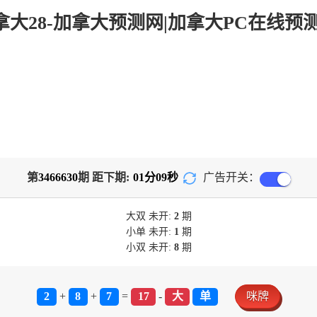
第
3466630
期 距下期:
01
分
09
秒
广告开关：
大双
未开:
2
期
小单
未开:
1
期
小双
未开:
8
期
2
+
8
+
7
=
17
-
大
单
咪牌