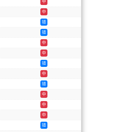
中
中
错
错
中
中
错
中
错
中
中
中
错