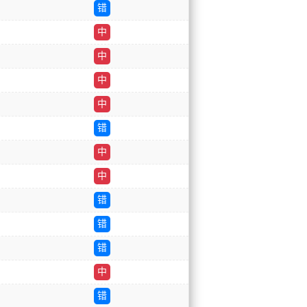
错
中
中
中
中
错
中
中
错
错
错
中
错