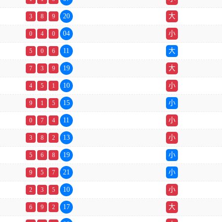
20
大
3
8
9
04
小
0
4
0
11
大
5
0
6
19
大
7
3
9
10
小
4
5
1
15
小
9
1
5
11
小
0
7
4
13
小
3
8
2
19
小
5
6
8
21
小
9
5
7
10
小
2
3
5
17
大
6
9
2