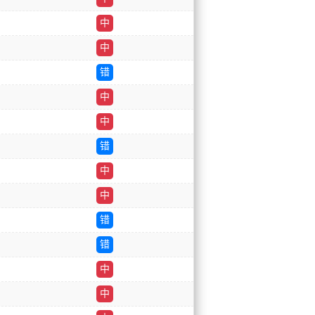
中
中
错
中
中
错
中
中
错
错
中
中