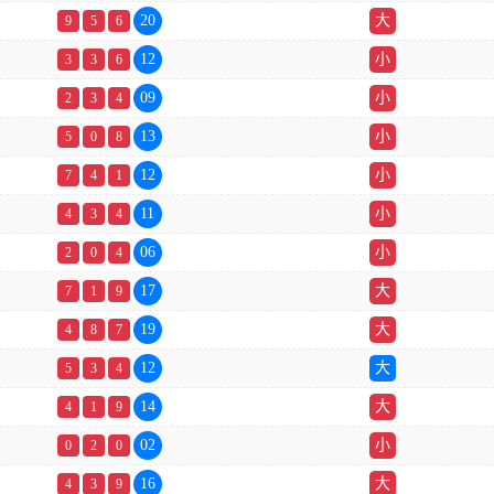
20
大
9
5
6
12
小
3
3
6
09
小
2
3
4
13
小
5
0
8
12
小
7
4
1
11
小
4
3
4
06
小
2
0
4
17
大
7
1
9
19
大
4
8
7
12
大
5
3
4
14
大
4
1
9
02
小
0
2
0
16
大
4
3
9