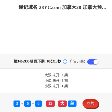
谨记域名-28YC.com 加拿大28-加拿大预测网|加拿大PC在线预测|28在线预测咪牌查询|加拿大PC结果查询_专注研究_加拿大2.8_官方数据!
第
3466935
期 距下期:
00
分
12
秒
广告开关：
大双
未开:
2
期
小单
未开:
4
期
小双
未开:
1
期
3
6
6
15
大
单
咪牌
+
+
=
-