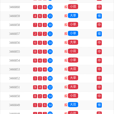
小双
3466860
7
1
6
14
殺
中
大单
3466859
4
6
5
15
殺
错
小单
3466858
7
0
3
10
殺
中
小单
3466857
2
7
2
11
殺
错
大单
3466856
6
3
5
14
殺
中
小双
3466855
8
5
3
16
殺
中
小单
3466854
9
4
3
16
殺
中
大双
3466853
3
3
4
10
殺
中
大单
3466852
1
2
5
08
殺
中
大单
3466851
9
4
9
22
殺
中
小双
3466850
8
2
4
14
殺
中
大双
3466849
1
7
6
14
殺
错
小双