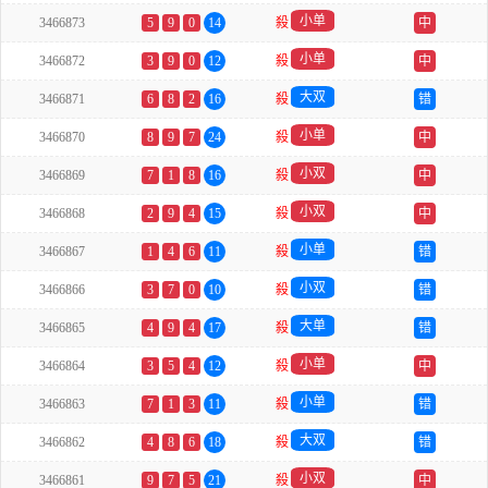
小单
3466873
5
9
0
14
殺
中
小单
3466872
3
9
0
12
殺
中
大双
3466871
6
8
2
16
殺
错
小单
3466870
8
9
7
24
殺
中
小双
3466869
7
1
8
16
殺
中
小双
3466868
2
9
4
15
殺
中
小单
3466867
1
4
6
11
殺
错
小双
3466866
3
7
0
10
殺
错
大单
3466865
4
9
4
17
殺
错
小单
3466864
3
5
4
12
殺
中
小单
3466863
7
1
3
11
殺
错
大双
3466862
4
8
6
18
殺
错
小双
3466861
9
7
5
21
殺
中