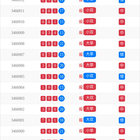
3466912
2
3
6
11
殺
错
小双
3466911
8
8
1
17
殺
中
小双
3466910
6
8
1
15
殺
中
小双
3466909
6
3
4
13
殺
中
大单
3466908
6
8
8
22
殺
中
大单
3466907
8
7
0
15
殺
错
大单
3466906
3
8
9
20
殺
中
小双
3466905
1
5
4
10
殺
错
小双
3466904
1
9
3
13
殺
中
大双
3466903
6
0
4
10
殺
中
大单
3466902
3
9
8
20
殺
中
大双
3466901
7
8
1
16
殺
错
小单
3466900
8
4
9
21
殺
中