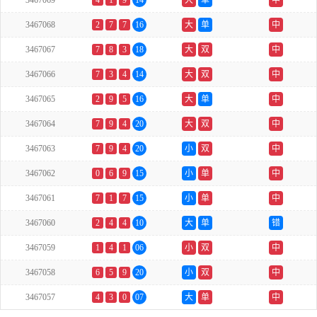
3467069
4
1
9
14
大
单
中
3467068
2
7
7
16
大
单
中
3467067
7
8
3
18
大
双
中
3467066
7
3
4
14
大
双
中
3467065
2
9
5
16
大
单
中
3467064
7
9
4
20
大
双
中
3467063
7
9
4
20
小
双
中
3467062
0
6
9
15
小
单
中
3467061
7
1
7
15
小
单
中
3467060
2
4
4
10
大
单
错
3467059
1
4
1
06
小
双
中
3467058
6
5
9
20
小
双
中
3467057
4
3
0
07
大
单
中