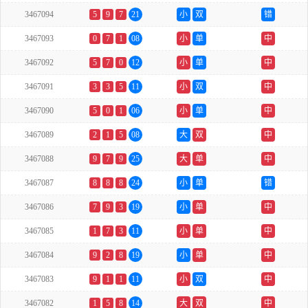
3467094
5
9
7
21
小
双
错
3467093
0
7
1
08
小
单
中
3467092
5
7
0
12
小
单
中
3467091
3
3
5
11
小
双
中
3467090
5
0
1
06
小
单
中
3467089
2
1
5
08
大
双
中
3467088
9
7
9
25
大
单
中
3467087
8
8
8
24
小
单
错
3467086
7
9
3
19
小
单
中
3467085
1
7
3
11
小
单
中
3467084
9
2
8
19
小
单
中
3467083
9
1
1
11
小
双
中
3467082
1
5
8
14
大
双
中