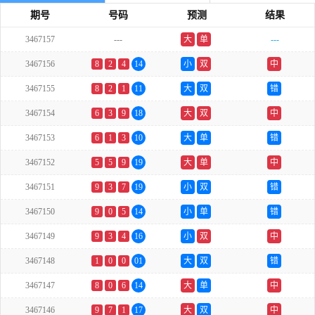
期号
号码
预测
结果
3467157
---
大
单
---
3467156
8
2
4
14
小
双
中
3467155
8
2
1
11
大
双
错
3467154
6
3
9
18
大
双
中
3467153
6
1
3
10
大
单
错
3467152
5
5
9
19
大
单
中
3467151
9
3
7
19
小
双
错
3467150
9
0
5
14
小
单
错
3467149
9
3
4
16
小
双
中
3467148
1
0
0
01
大
双
错
3467147
8
0
6
14
大
单
中
3467146
9
7
1
17
大
双
中