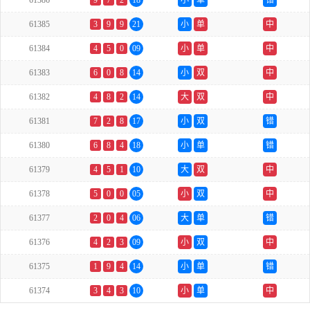
61386
9
7
2
18
小
单
错
61385
3
9
9
21
小
单
中
61384
4
5
0
09
小
单
中
61383
6
0
8
14
小
双
中
61382
4
8
2
14
大
双
中
61381
7
2
8
17
小
双
错
61380
6
8
4
18
小
单
错
61379
4
5
1
10
大
双
中
61378
5
0
0
05
小
双
中
61377
2
0
4
06
大
单
错
61376
4
2
3
09
小
双
中
61375
1
9
4
14
小
单
错
61374
3
4
3
10
小
单
中