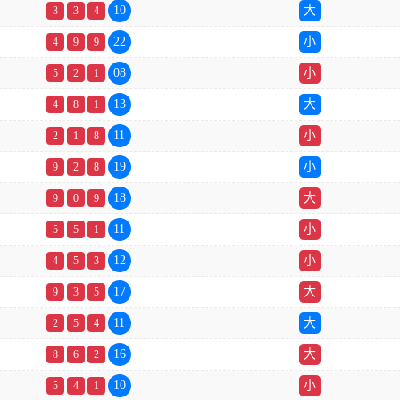
10
大
3
3
4
22
小
4
9
9
08
小
5
2
1
13
大
4
8
1
11
小
2
1
8
19
小
9
2
8
18
大
9
0
9
11
小
5
5
1
12
小
4
5
3
17
大
9
3
5
11
大
2
5
4
16
大
8
6
2
10
小
5
4
1