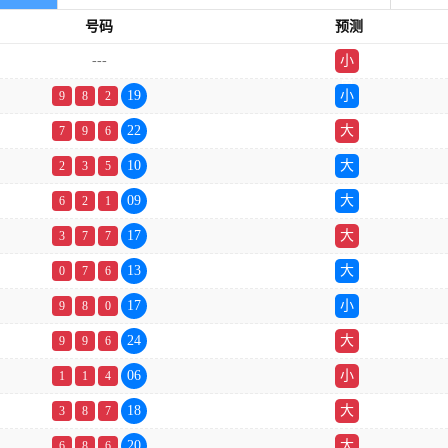
号码
预测
---
小
单
19
小
9
8
2
22
大
7
9
6
10
大
2
3
5
09
大
6
2
1
17
大
3
7
7
13
大
0
7
6
17
小
9
8
0
24
大
9
9
6
06
小
1
1
4
18
大
3
8
7
20
大
6
8
6