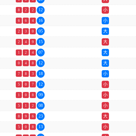
12
小
8
2
2
16
小
6
6
4
05
大
2
3
0
15
大
2
4
9
07
大
1
2
4
12
大
0
4
8
18
小
7
8
3
12
小
5
0
7
09
小
1
0
8
08
小
5
1
2
23
大
8
9
6
13
小
5
0
8