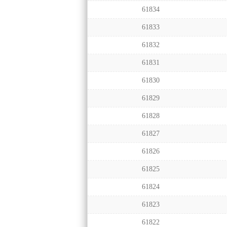
61834
61833
61832
61831
61830
61829
61828
61827
61826
61825
61824
61823
61822