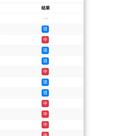
结果
---
错
中
错
错
中
错
错
中
中
中
中