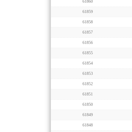
61860
61859
61858
61857
61856
61855
61854
61853
61852
61851
61850
61849
61848