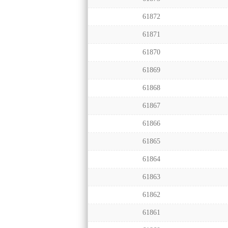
61872
61871
61870
61869
61868
61867
61866
61865
61864
61863
61862
61861