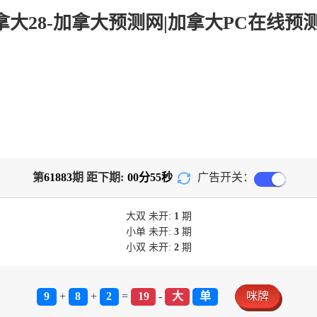
第
61883
期 距下期:
00
分
55
秒
广告开关：
大双
未开:
1
期
小单
未开:
3
期
小双
未开:
2
期
9
+
8
+
2
=
19
-
大
单
咪牌