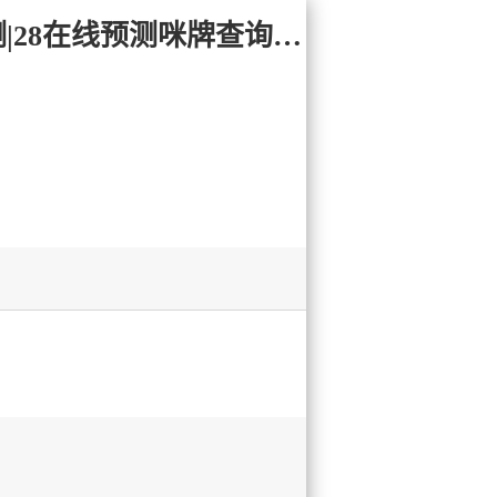
谨记域名-28YC.com 加拿大28-加拿大预测网|加拿大PC在线预测|28在线预测咪牌查询|加拿大PC结果查询_专注研究_加拿大2.8_官方数据!