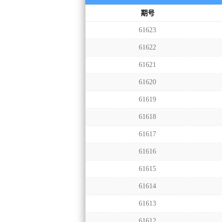
期号
61623
61622
61621
61620
61619
61618
61617
61616
61615
61614
61613
61612