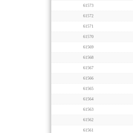
61573
61572
61571
61570
61569
61568
61567
61566
61565
61564
61563
61562
61561