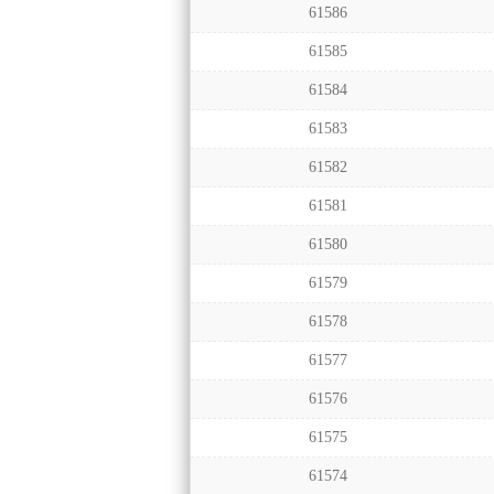
61586
61585
61584
61583
61582
61581
61580
61579
61578
61577
61576
61575
61574