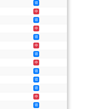
错
中
错
中
错
中
错
中
错
错
错
中
错