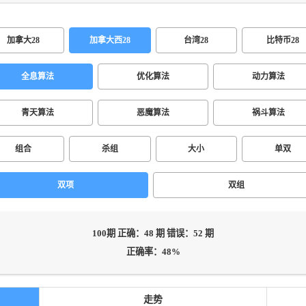
加拿大28
加拿大西28
台湾28
比特币28
全息算法
优化算法
动力算法
青天算法
恶魔算法
祸斗算法
组合
杀组
大小
单双
双项
双组
100期 正确：48 期 错误：52 期
正确率：48%
走势