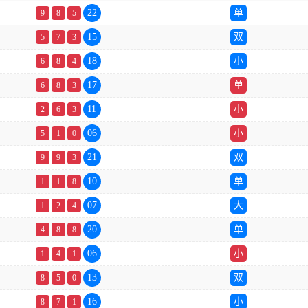
22
单
9
8
5
15
双
5
7
3
18
小
6
8
4
17
单
6
8
3
11
小
2
6
3
06
小
5
1
0
21
双
9
9
3
10
单
1
1
8
07
大
1
2
4
20
单
4
8
8
06
小
1
4
1
13
双
8
5
0
16
小
8
7
1