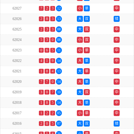
62027
7
2
3
12
小
单
中
62026
2
8
3
13
大
双
错
62025
2
3
3
08
大
双
中
62024
5
3
0
08
小
双
中
62023
0
6
5
11
小
单
中
62022
4
1
9
14
大
单
中
62021
1
8
4
13
大
单
中
62020
7
7
0
14
大
单
中
62019
3
0
7
10
大
双
中
62018
1
8
5
14
大
单
中
62017
1
2
2
05
小
单
中
62016
2
0
5
07
大
双
错