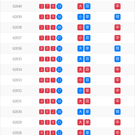
62040
3
7
9
19
大
双
中
62039
3
4
9
16
小
单
错
62038
2
5
1
08
小
单
中
62037
5
2
0
07
小
双
中
62036
8
0
2
10
大
单
错
62035
2
1
8
11
大
双
错
62034
4
9
9
22
大
双
中
62033
6
6
1
13
小
双
中
62032
7
9
1
17
小
单
中
62031
4
3
9
16
大
双
中
62030
8
0
2
10
大
单
错
62029
3
3
9
15
大
单
中
62028
9
2
1
12
小
单
中