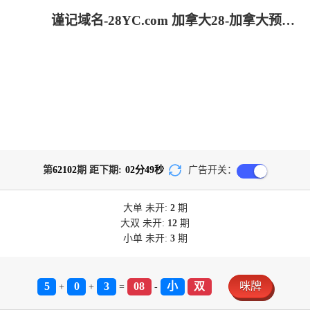
谨记域名-28YC.com 加拿大28-加拿大预测网|加拿大PC在线预测|28在线预测咪牌查询|加拿大PC结果查询_专注研究_加拿大2.8_官方数据!
第
62102
期 距下期:
02
分
49
秒
广告开关：
大单
未开:
2
期
大双
未开:
12
期
小单
未开:
3
期
5
0
3
08
小
双
咪牌
+
+
=
-