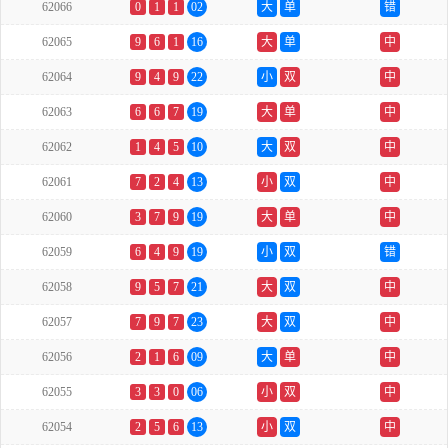
62066
0
1
1
02
大
单
错
62065
9
6
1
16
大
单
中
62064
9
4
9
22
小
双
中
62063
6
6
7
19
大
单
中
62062
1
4
5
10
大
双
中
62061
7
2
4
13
小
双
中
62060
3
7
9
19
大
单
中
62059
6
4
9
19
小
双
错
62058
9
5
7
21
大
双
中
62057
7
9
7
23
大
双
中
62056
2
1
6
09
大
单
中
62055
3
3
0
06
小
双
中
62054
2
5
6
13
小
双
中