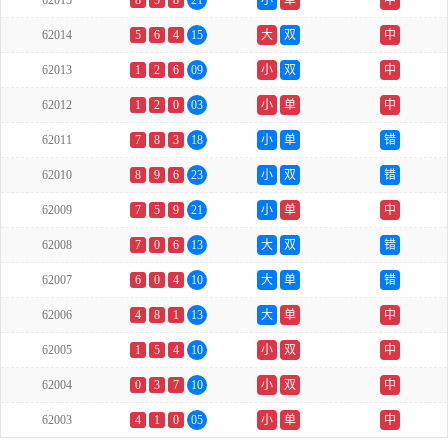
62015
8
5
8
21
小
单
中
62014
5
6
4
15
大
双
中
62013
1
2
6
09
小
双
中
62012
1
2
0
03
小
单
中
62011
7
8
3
18
小
单
错
62010
8
9
6
23
小
双
错
62009
7
5
9
21
小
单
中
62008
7
0
6
13
大
双
错
62007
6
0
4
10
大
单
错
62006
4
8
1
13
大
单
中
62005
1
5
4
10
小
双
中
62004
0
3
7
10
小
双
中
62003
4
1
0
05
小
单
中