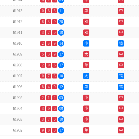
61914
8
1
0
09
单
中
61913
0
8
3
11
单
中
61912
8
3
9
20
双
中
61911
3
7
0
10
双
中
61910
2
3
9
14
小
错
61909
5
3
9
17
大
中
61908
2
9
6
17
单
中
61907
0
7
3
10
大
错
61906
8
4
0
12
单
错
61905
2
1
2
05
小
中
61904
3
0
6
09
小
中
61903
3
7
0
10
小
中
61902
9
8
0
17
单
中