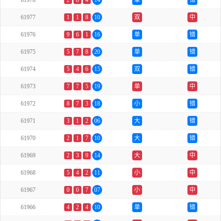
61978
2
8
4
14
单
错
61977
1
1
8
10
双
中
61976
9
6
1
16
单
错
61975
5
7
8
20
单
错
61974
5
4
6
15
双
错
61973
7
7
5
19
单
中
61972
8
7
3
18
小
错
61971
3
1
2
06
大
错
61970
2
1
7
10
大
错
61969
2
3
9
14
大
中
61968
5
4
2
11
小
中
61967
0
0
7
07
小
中
61966
4
2
4
10
单
错