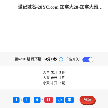
谨记域名-28YC.com 加拿大28-加拿大预测网|加拿大PC在线预测|28在线预测咪牌查询|加拿大PC结果查询_专注研究_加拿大2.8_官方数据!
第
62001
期 距下期:
04
分
13
秒
广告开关：
大单
未开:
3
期
大双
未开:
1
期
小双
未开:
7
期
1
1
9
11
小
单
咪牌
+
+
=
-