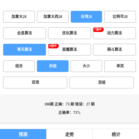
加拿大28
加拿大西28
台湾28
比特币28
全息算法
优化算法
动力算法
青天算法
恶魔算法
祸斗算法
组合
杀组
大小
单双
双项
双组
100期 正确：73 期 错误：27 期
正确率：73%
预测
走势
统计