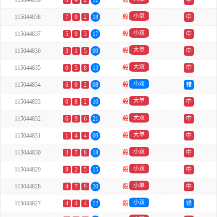
115044839
6
4
2
12
殺
中
小单
115044838
7
9
2
18
殺
中
小双
115044837
5
9
3
17
殺
中
大单
115044836
3
1
5
09
殺
中
大双
115044835
0
5
8
13
殺
中
小双
115044834
6
0
2
08
殺
错
大单
115044833
0
8
2
10
殺
中
大双
115044832
6
9
6
21
殺
中
大单
115044831
1
4
4
09
殺
中
小双
115044830
3
7
8
18
殺
中
小双
115044829
8
2
5
15
殺
中
小单
115044828
4
7
9
20
殺
中
小双
115044827
4
4
4
12
殺
错