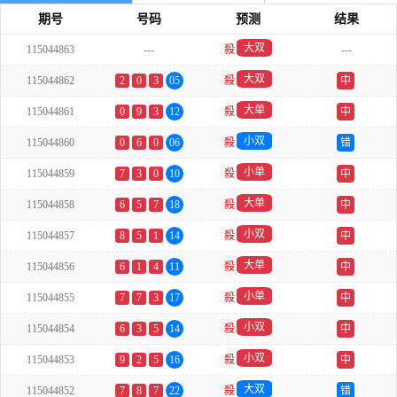
期号
号码
预测
结果
大双
115044863
---
殺
---
大双
115044862
2
0
3
05
殺
中
大单
115044861
0
9
3
12
殺
中
小双
115044860
0
6
0
06
殺
错
小单
115044859
7
3
0
10
殺
中
大单
115044858
6
5
7
18
殺
中
小双
115044857
8
5
1
14
殺
中
大单
115044856
6
1
4
11
殺
中
小单
115044855
7
7
3
17
殺
中
小双
115044854
6
3
5
14
殺
中
小双
115044853
9
2
5
16
殺
中
大双
115044852
7
8
7
22
殺
错