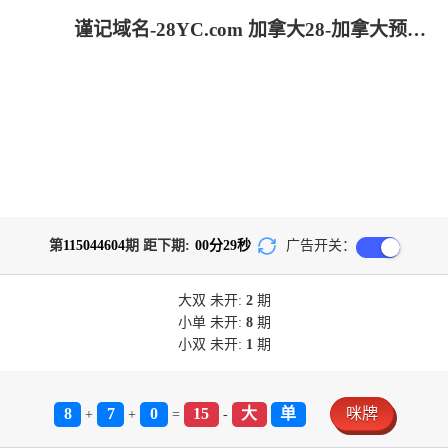
谨记域名-28YC.com 加拿大28-加拿大预测网|加拿大PC在线预测|28在线预测咪牌查询|加拿大PC结果查询_专注研究_加拿大2.8_官方数据!
第
115044604
期 距下期:
00
分
29
秒
广告开关：
大双
未开:
2
期
小单
未开:
8
期
小双
未开:
1
期
8
7
0
15
大
单
咪牌
+
+
=
-