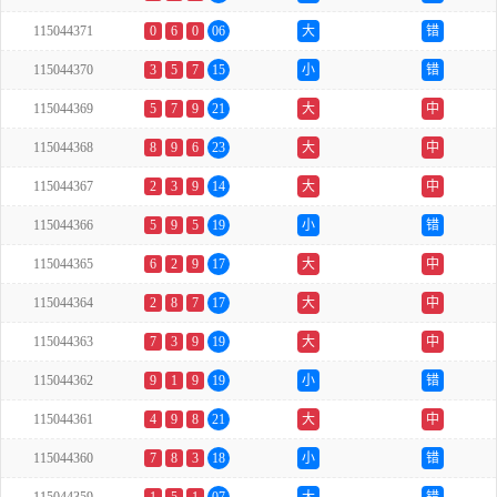
115044371
0
6
0
06
大
错
115044370
3
5
7
15
小
错
115044369
5
7
9
21
大
中
115044368
8
9
6
23
大
中
115044367
2
3
9
14
大
中
115044366
5
9
5
19
小
错
115044365
6
2
9
17
大
中
115044364
2
8
7
17
大
中
115044363
7
3
9
19
大
中
115044362
9
1
9
19
小
错
115044361
4
9
8
21
大
中
115044360
7
8
3
18
小
错