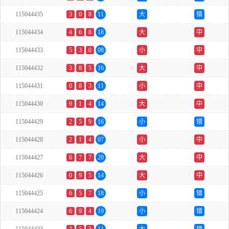
115044435
3
0
8
11
大
错
115044434
4
6
8
18
大
中
115044433
5
3
0
08
小
中
115044432
3
8
5
16
大
中
115044431
0
8
3
11
小
中
115044430
9
1
4
14
大
中
115044429
2
5
9
16
小
错
115044428
2
1
4
07
小
中
115044427
6
7
7
20
大
中
115044426
0
9
5
14
大
中
115044425
6
5
7
18
小
错
115044424
6
9
4
19
小
错