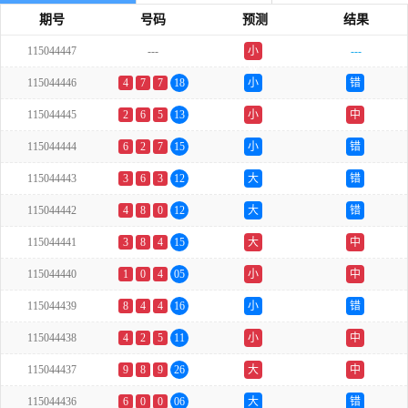
期号
号码
预测
结果
115044447
---
小
---
双
115044446
4
7
7
18
小
错
115044445
2
6
5
13
小
中
115044444
6
2
7
15
小
错
115044443
3
6
3
12
大
错
115044442
4
8
0
12
大
错
115044441
3
8
4
15
大
中
115044440
1
0
4
05
小
中
115044439
8
4
4
16
小
错
115044438
4
2
5
11
小
中
115044437
9
8
9
26
大
中
115044436
6
0
0
06
大
错