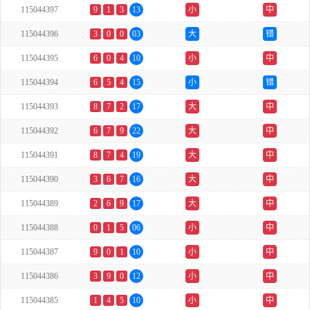
115044397
9
1
3
13
小
中
115044396
3
0
0
03
大
错
115044395
6
0
4
10
小
中
115044394
6
5
4
15
小
错
115044393
8
7
2
17
大
中
115044392
6
7
9
22
大
中
115044391
8
7
4
19
大
中
115044390
3
6
7
16
大
中
115044389
2
6
9
17
大
中
115044388
0
1
5
06
小
中
115044387
9
0
1
10
小
中
115044386
3
9
0
12
小
中
115044385
1
4
5
10
小
中