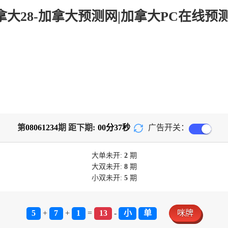
第
08061234
期 距下期:
00
分
36
秒
广告开关：
大单
未开:
2
期
大双
未开:
8
期
小双
未开:
5
期
5
+
7
+
1
=
13
-
小
单
咪牌