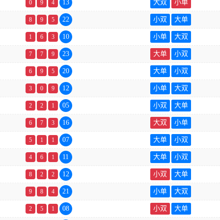
13
大双
小单
0
9
4
22
小双
大单
8
9
5
10
小单
大双
1
6
3
23
大单
小双
7
7
9
20
大单
小双
6
9
5
12
小单
大双
3
0
9
05
小双
大单
2
2
1
16
大双
小单
6
7
3
07
大单
小双
5
1
1
11
大单
小双
4
6
1
12
小双
大单
8
2
2
21
小单
大双
9
8
4
08
小双
大单
2
5
1