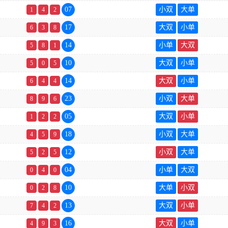
07
小双
大单
1
4
2
17
大双
小单
6
3
8
14
小单
大双
5
8
1
10
大双
小单
5
0
5
14
大双
小单
6
4
4
23
小双
大单
8
9
6
05
大双
小单
1
2
2
18
小双
大单
4
5
9
12
小双
大单
5
2
5
04
小单
大双
0
4
0
10
大单
小双
0
2
8
13
大双
小单
7
4
2
16
大双
小单
4
9
3