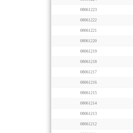
08061223
08061222
08061221
08061220
08061219
08061218
08061217
08061216
08061215
08061214
08061213
08061212