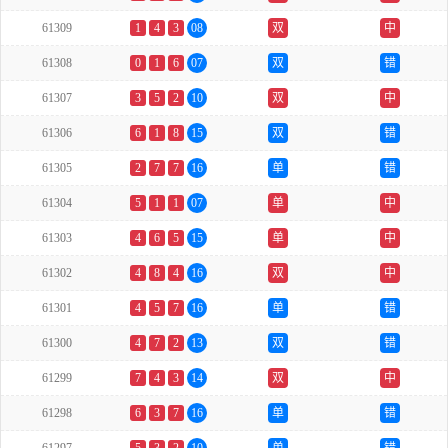
61309
1
4
3
08
双
中
61308
0
1
6
07
双
错
61307
3
5
2
10
双
中
61306
6
1
8
15
双
错
61305
2
7
7
16
单
错
61304
5
1
1
07
单
中
61303
4
6
5
15
单
中
61302
4
8
4
16
双
中
61301
4
5
7
16
单
错
61300
4
7
2
13
双
错
61299
7
4
3
14
双
中
61298
6
3
7
16
单
错