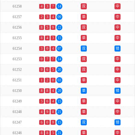
61258
4
3
7
14
双
中
61257
2
3
4
09
单
中
61256
8
5
9
22
双
中
61255
8
4
3
15
单
中
61254
3
0
4
07
双
错
61253
0
7
7
14
双
中
61252
9
6
5
20
双
中
61251
1
2
0
03
单
中
61250
8
8
4
20
单
错
61249
5
6
4
15
单
中
61248
4
9
8
21
单
中
61247
6
0
9
15
双
错
61246
8
8
5
21
单
中