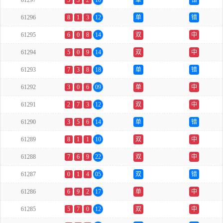
61297
5
3
2
10
单
错
61296
8
1
3
12
单
错
61295
6
0
8
14
双
中
61294
5
0
9
14
双
中
61293
7
3
8
18
单
错
61292
3
0
6
09
单
中
61291
2
7
3
12
双
中
61290
3
5
6
14
单
错
61289
8
1
1
10
双
中
61288
7
6
9
22
双
中
61287
0
1
4
05
双
错
61286
6
9
2
17
单
中
61285
5
7
0
12
双
中