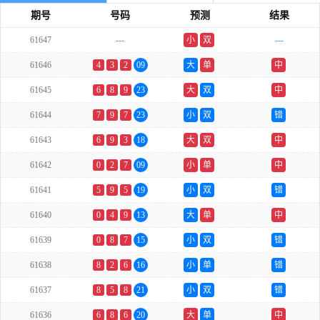
期号
号码
预测
结果
61647
---
小
双
---
61646
4
3
2
09
大
单
中
61645
6
8
9
23
大
双
中
61644
7
9
7
23
小
双
错
61643
6
9
3
18
大
双
中
61642
0
2
7
09
小
单
中
61641
5
9
5
19
小
双
错
61640
0
4
9
13
大
单
中
61639
0
8
7
15
小
双
错
61638
8
2
6
16
小
单
错
61637
8
5
8
21
小
双
错
61636
6
8
6
20
大
单
中