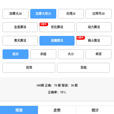
加拿大28
加拿大西28
台湾28
比特币28
全息算法
优化算法
动力算法
青天算法
恶魔算法
祸斗算法
组合
杀组
大小
单双
双项
双组
100期 正确：70 期 错误：30 期
正确率：70%
预测
走势
统计