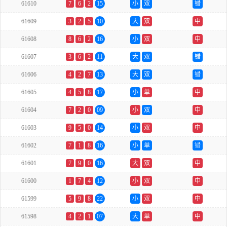
61610
7
6
2
15
小
双
错
61609
3
2
5
10
大
双
中
61608
8
6
2
16
小
双
中
61607
3
6
2
11
大
双
错
61606
4
2
7
13
大
双
错
61605
4
5
8
17
小
单
中
61604
7
2
0
09
小
双
中
61603
9
5
0
14
小
双
中
61602
7
1
8
16
小
单
错
61601
7
9
0
16
大
双
中
61600
1
7
4
12
小
双
中
61599
5
9
8
22
小
双
中
61598
4
2
1
07
大
单
中