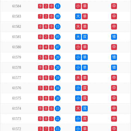
61584
9
2
0
11
小
单
中
61583
7
2
0
09
大
单
中
61582
0
6
9
15
大
单
中
61581
0
2
3
05
大
双
错
61580
0
4
3
07
小
单
中
61579
5
6
9
20
小
单
错
61578
9
8
3
20
小
单
错
61577
6
6
7
19
大
单
中
61576
5
3
8
16
小
双
中
61575
5
8
7
20
小
双
中
61574
9
0
6
15
大
双
中
61573
9
8
5
22
小
双
中
61572
5
7
3
15
小
单
中