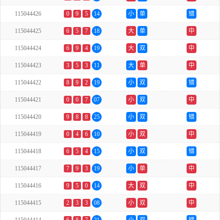
115044426
0
9
5
14
小
单
错
115044425
6
5
7
18
大
单
中
115044424
6
9
4
19
大
双
中
115044423
3
5
3
11
大
单
中
115044422
8
9
2
19
小
双
错
115044421
0
0
7
07
小
双
中
115044420
9
8
8
25
小
双
错
115044419
0
4
6
10
小
双
中
115044418
6
5
4
15
小
双
错
115044417
7
9
3
19
小
单
中
115044416
9
5
0
14
大
双
中
115044415
2
3
3
08
小
双
中