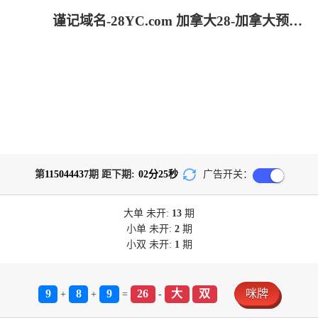
谨记域名-28YC.com 加拿大28-加拿大预测网|加拿大PC在线预测|28在线预测咪牌查询|加拿大PC结果查询_专注研究_加拿大2.8_官方数据!
第
115044437
期 距下期:
02
分
25
秒
广告开关：
大单
未开:
13
期
小单
未开:
2
期
小双
未开:
1
期
9
8
9
26
大
双
咪牌
+
+
=
-