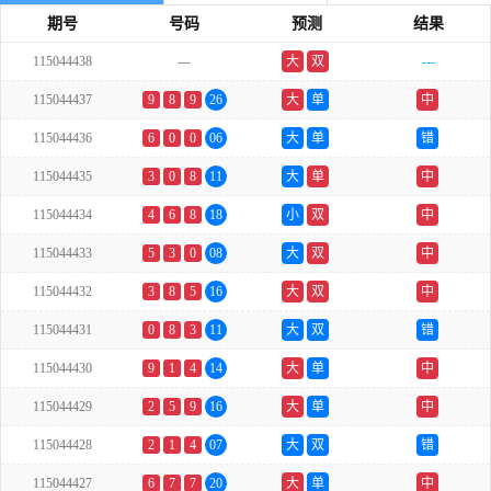
期号
号码
预测
结果
115044438
---
大
双
---
115044437
9
8
9
26
大
单
中
115044436
6
0
0
06
大
单
错
115044435
3
0
8
11
大
单
中
115044434
4
6
8
18
小
双
中
115044433
5
3
0
08
大
双
中
115044432
3
8
5
16
大
双
中
115044431
0
8
3
11
大
双
错
115044430
9
1
4
14
大
单
中
115044429
2
5
9
16
大
单
中
115044428
2
1
4
07
大
双
错
115044427
6
7
7
20
大
单
中