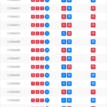
115044414
6
8
7
21
小
双
错
115044413
0
3
7
10
小
单
中
115044412
9
6
1
16
大
单
中
115044411
6
1
5
12
小
双
中
115044410
6
2
4
12
大
双
中
115044409
4
0
7
11
大
双
错
115044408
7
5
4
16
大
单
中
115044407
4
3
3
10
小
单
中
115044406
0
5
7
12
大
双
中
115044405
9
6
1
16
小
单
错
115044404
7
2
0
09
大
双
错
115044403
7
4
8
19
大
双
中
115044402
7
3
7
17
小
双
错