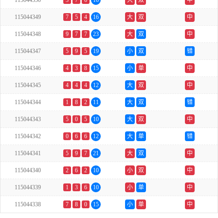
115044350
3
7
6
16
大
双
中
115044349
7
5
4
16
大
双
中
115044348
9
7
7
23
大
双
中
115044347
5
9
5
19
小
双
错
115044346
4
3
8
15
小
单
中
115044345
4
4
4
12
大
双
中
115044344
1
8
2
11
大
双
错
115044343
5
0
5
10
大
双
中
115044342
0
6
6
12
大
单
错
115044341
5
9
7
21
大
双
中
115044340
2
6
2
10
小
双
中
115044339
1
3
6
10
小
单
中
115044338
7
8
0
15
小
单
中