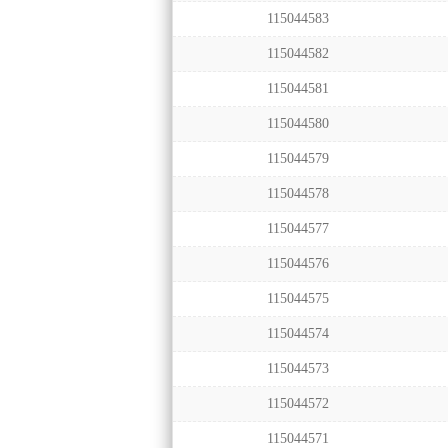
115044583
115044582
115044581
115044580
115044579
115044578
115044577
115044576
115044575
115044574
115044573
115044572
115044571