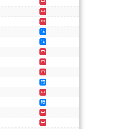
中
中
中
错
错
中
中
中
错
中
错
中
中