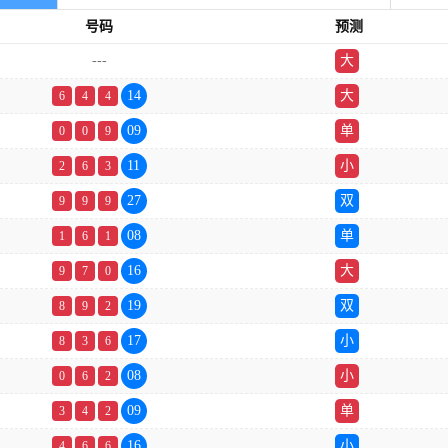
号码
预测
---
大
14
大
6
4
4
09
单
0
0
9
11
小
2
6
3
27
双
9
9
9
08
单
1
6
1
16
大
9
7
0
19
双
8
9
2
17
小
8
3
6
08
小
0
6
2
09
单
3
4
2
16
小
4
6
6