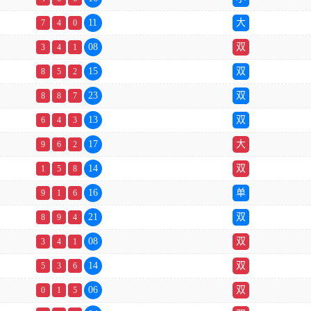
11
大
7
4
0
08
双
3
4
1
15
双
8
5
2
23
双
8
8
7
13
双
6
4
3
17
大
9
6
2
14
双
1
5
8
16
单
9
1
6
21
双
8
9
4
08
双
3
4
1
14
双
5
3
6
06
双
0
1
5