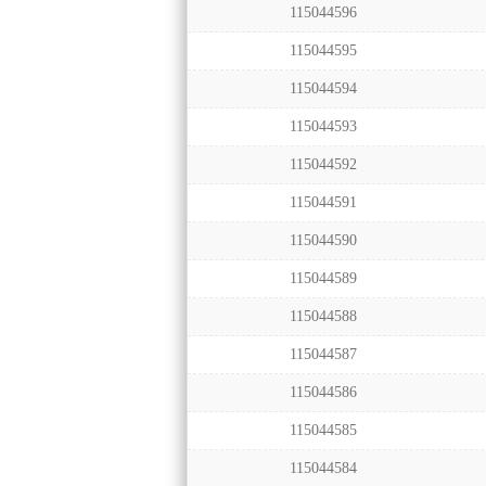
115044596
115044595
115044594
115044593
115044592
115044591
115044590
115044589
115044588
115044587
115044586
115044585
115044584