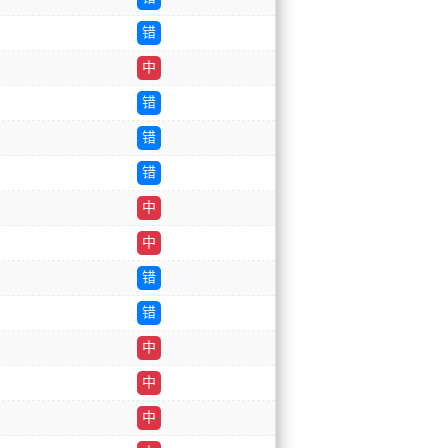
错
中
错
错
错
中
中
错
错
中
中
中