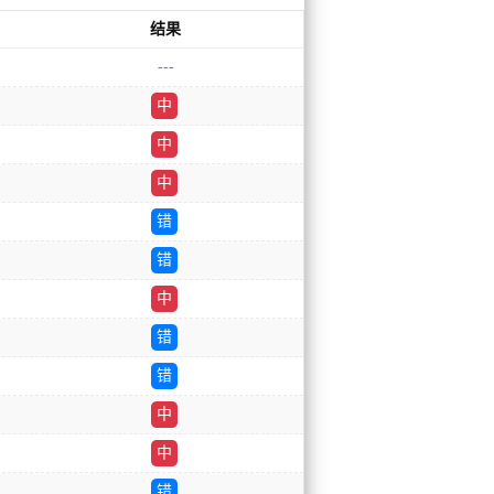
结果
---
中
中
中
错
错
中
错
错
中
中
错