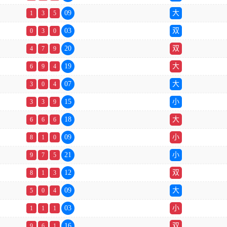
09
大
1
3
5
03
双
0
3
0
20
双
4
7
9
19
大
6
9
4
07
大
3
0
4
15
小
3
3
9
18
大
6
6
6
09
小
8
1
0
21
小
9
7
5
12
双
8
1
3
09
大
5
0
4
03
小
1
1
1
16
双
9
6
1