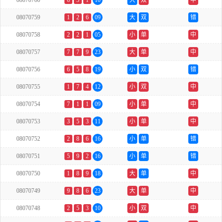
08070760
6
3
1
10
大
双
中
08070759
1
2
6
09
大
双
错
08070758
2
2
1
05
小
单
中
08070757
7
7
9
23
大
单
中
08070756
6
5
8
19
小
双
错
08070755
1
7
4
12
小
双
中
08070754
7
1
1
09
小
单
中
08070753
3
5
3
11
小
单
中
08070752
2
8
6
16
小
单
错
08070751
5
9
2
16
小
单
错
08070750
1
8
9
18
大
单
中
08070749
9
8
6
23
大
单
中
08070748
2
5
3
10
小
双
中