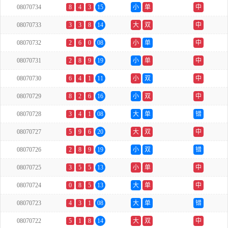
08070734
8
4
3
15
小
单
中
08070733
3
3
8
14
大
双
中
08070732
2
6
0
08
小
单
中
08070731
2
8
9
19
小
单
中
08070730
6
4
1
11
小
双
中
08070729
8
2
6
16
小
双
中
08070728
3
4
1
08
大
单
错
08070727
5
9
6
20
大
双
中
08070726
2
8
9
19
小
双
错
08070725
3
5
5
13
小
单
中
08070724
0
8
5
13
大
单
中
08070723
4
3
1
08
大
单
错
08070722
5
1
8
14
大
双
中