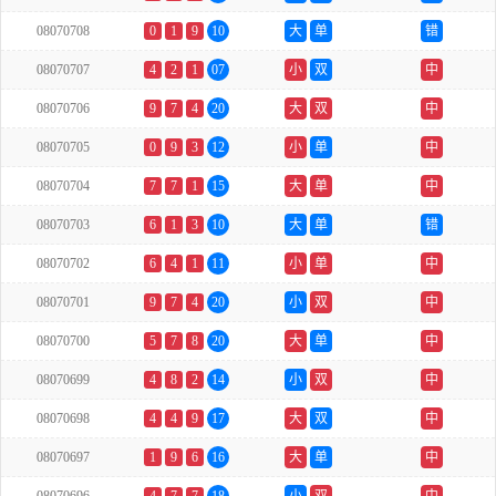
08070708
0
1
9
10
大
单
错
08070707
4
2
1
07
小
双
中
08070706
9
7
4
20
大
双
中
08070705
0
9
3
12
小
单
中
08070704
7
7
1
15
大
单
中
08070703
6
1
3
10
大
单
错
08070702
6
4
1
11
小
单
中
08070701
9
7
4
20
小
双
中
08070700
5
7
8
20
大
单
中
08070699
4
8
2
14
小
双
中
08070698
4
4
9
17
大
双
中
08070697
1
9
6
16
大
单
中