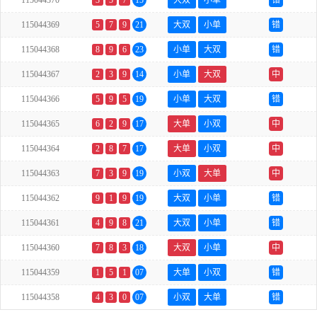
115044370
3
5
7
15
大双
小单
错
115044369
5
7
9
21
大双
小单
错
115044368
8
9
6
23
小单
大双
错
115044367
2
3
9
14
小单
大双
中
115044366
5
9
5
19
小单
大双
错
115044365
6
2
9
17
大单
小双
中
115044364
2
8
7
17
大单
小双
中
115044363
7
3
9
19
小双
大单
中
115044362
9
1
9
19
大双
小单
错
115044361
4
9
8
21
大双
小单
错
115044360
7
8
3
18
大双
小单
中
115044359
1
5
1
07
大单
小双
错
115044358
4
3
0
07
小双
大单
错