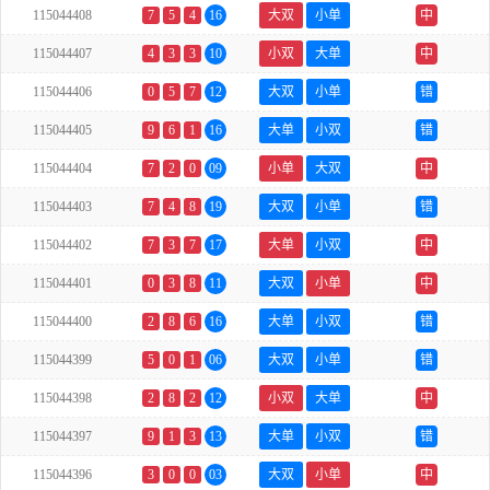
115044408
7
5
4
16
大双
小单
中
115044407
4
3
3
10
小双
大单
中
115044406
0
5
7
12
大双
小单
错
115044405
9
6
1
16
大单
小双
错
115044404
7
2
0
09
小单
大双
中
115044403
7
4
8
19
大双
小单
错
115044402
7
3
7
17
大单
小双
中
115044401
0
3
8
11
大双
小单
中
115044400
2
8
6
16
大单
小双
错
115044399
5
0
1
06
大双
小单
错
115044398
2
8
2
12
小双
大单
中
115044397
9
1
3
13
大单
小双
错
115044396
3
0
0
03
大双
小单
中