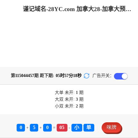
谨记域名-28YC.com 加拿大28-加拿大预测网|加拿大PC在线预测|28在线预测咪牌查询|加拿大PC结果查询_专注研究_加拿大2.8_官方数据!
第
115044457
期 距下期:
05
时
57
分
18
秒
广告开关：
大单
未开:
1
期
大双
未开:
3
期
小双
未开:
2
期
0
5
0
05
小
单
咪牌
+
+
=
-