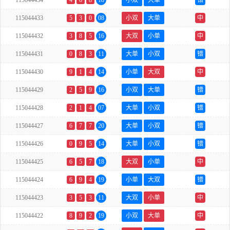
115044434
4
6
8
18
小双
大单
错
115044433
5
3
0
08
小双
大单
中
115044432
3
8
5
16
大双
小单
中
115044431
0
8
3
11
大单
小双
错
115044430
9
1
4
14
小单
大双
中
115044429
2
5
9
16
小双
大单
错
115044428
2
1
4
07
大单
小双
错
115044427
6
7
7
20
大单
小双
错
115044426
0
9
5
14
大单
小双
错
115044425
6
5
7
18
大双
小单
中
115044424
6
9
4
19
小单
大双
错
115044423
3
5
3
11
大双
小单
中
115044422
8
9
2
19
小双
大单
中