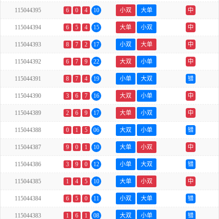
115044395
6
0
4
10
小双
大单
中
115044394
6
5
4
15
大单
小双
中
115044393
8
7
2
17
小双
大单
中
115044392
6
7
9
22
大双
小单
中
115044391
8
7
4
19
小单
大双
错
115044390
3
6
7
16
大双
小单
中
115044389
2
6
9
17
大单
小双
中
115044388
0
1
5
06
大双
小单
错
115044387
9
0
1
10
大单
小双
中
115044386
3
9
0
12
小单
大双
错
115044385
1
4
5
10
大单
小双
中
115044384
6
5
0
11
小双
大单
错
115044383
1
6
1
08
大双
小单
错