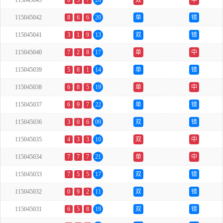
115045043
8
5
7
20
双
中
115045042
8
6
6
20
单
错
115045041
3
1
9
13
双
错
115045040
7
2
8
17
单
中
115045039
5
8
1
14
单
错
115045038
6
8
5
19
单
中
115045037
6
9
7
22
单
错
115045036
3
0
6
09
双
错
115045035
4
3
3
10
双
中
115045034
7
7
7
21
单
中
115045033
7
5
5
17
双
错
115045032
0
9
2
11
双
错
115045031
6
5
8
19
双
错