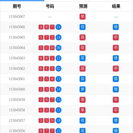
期号
号码
预测
结果
115045067
---
单
---
115045066
4
0
7
11
双
错
115045065
5
7
2
14
双
中
115045064
5
1
0
06
双
中
115045063
6
8
1
15
双
错
115045062
0
1
1
02
双
中
115045061
2
5
8
15
双
错
115045060
2
3
9
14
单
错
115045059
2
6
7
15
单
中
115045058
1
3
7
11
单
中
115045057
5
5
9
19
双
错
115045056
9
7
7
23
双
错