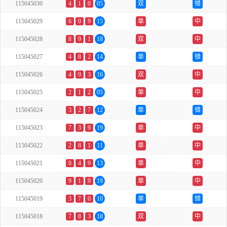
115045030
4
1
0
05
双
错
115045029
6
0
9
15
单
中
115045028
8
9
1
18
双
中
115045027
4
8
2
14
单
错
115045026
4
9
3
16
双
中
115045025
2
1
2
05
单
中
115045024
3
2
7
12
单
错
115045023
7
3
9
19
单
中
115045022
2
8
1
11
单
中
115045021
0
4
9
13
单
中
115045020
9
1
9
19
单
中
115045019
3
7
0
10
单
错
115045018
7
8
3
18
双
中