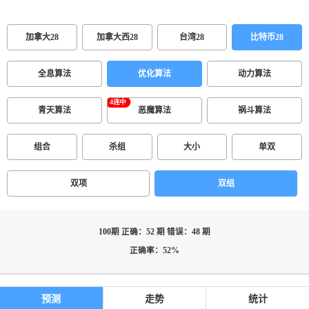
加拿大28
加拿大西28
台湾28
比特币28
全息算法
优化算法
动力算法
青天算法
恶魔算法
祸斗算法
组合
杀组
大小
单双
双项
双组
100期 正确：52 期 错误：48 期
正确率：52%
预测
走势
统计