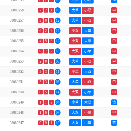
08080259
8
2
6
16
大单
小双
错
08080258
7
2
1
10
大单
小双
中
08080257
3
0
9
12
大单
小双
中
08080256
6
2
4
12
小双
大单
中
08080255
4
5
3
12
小双
大单
中
08080254
9
7
2
18
大双
小单
中
08080253
2
0
6
08
大单
小双
中
08080252
2
3
6
11
小单
大双
中
08080251
3
3
0
06
大单
小双
中
08080250
0
5
9
14
大双
小单
中
08080249
1
1
2
04
小单
大双
错
08080248
1
6
0
07
大双
小单
中
08080247
9
9
1
19
大双
小单
错