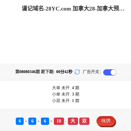
谨记域名-28YC.com 加拿大28-加拿大预测网|加拿大PC在线预测|28在线预测咪牌查询|加拿大PC结果查询_专注研究_加拿大2.8_官方数据!
第
08080346
期 距下期:
00
分
42
秒
广告开关：
大单
未开:
4
期
小单
未开:
3
期
小双
未开:
1
期
6
6
6
18
大
双
咪牌
+
+
=
-