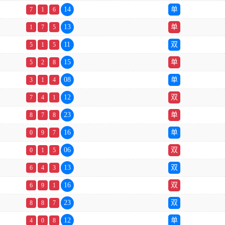
14
单
7
1
6
13
单
1
7
5
11
双
5
1
5
15
单
5
2
8
08
单
3
1
4
12
双
7
4
1
23
单
8
7
8
16
单
0
9
7
06
双
0
1
5
13
双
6
4
3
16
双
6
9
1
23
双
8
8
7
12
单
4
0
8