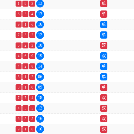
13
单
1
9
3
13
单
6
3
4
16
单
9
1
6
12
单
7
3
2
10
双
5
2
3
19
双
4
6
9
14
单
4
2
8
06
单
3
1
2
09
单
8
1
0
18
双
7
7
4
12
双
4
3
5
16
双
6
5
5
16
双
9
1
6