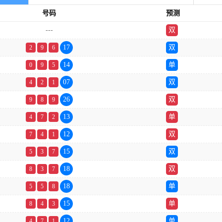
号码
预测
---
双
17
双
2
9
6
14
单
0
9
5
07
双
4
2
1
26
双
9
8
9
13
单
4
7
2
12
双
7
4
1
15
双
5
3
7
18
双
8
3
7
18
单
5
5
8
15
单
8
4
3
12
单
4
7
1