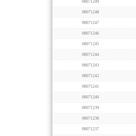
08071249
08071248
08071247
08071246
08071245
08071244
08071243
08071242
08071241
08071240
08071239
08071238
08071237