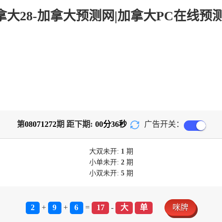
第
08071272
期 距下期:
00
分
35
秒
广告开关：
大双
未开:
1
期
小单
未开:
2
期
小双
未开:
5
期
2
+
9
+
6
=
17
-
大
单
咪牌