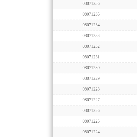
08071236
08071235
08071234
08071233
08071232
08071231
08071230
08071229
08071228
08071227
08071226
08071225
08071224