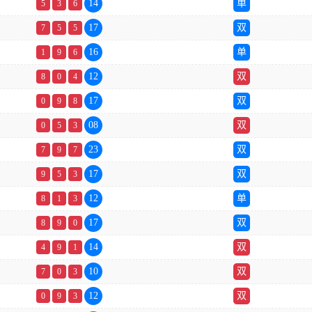
14
单
5
3
6
17
双
7
5
5
16
单
1
9
6
12
双
8
0
4
17
双
0
9
8
08
双
0
5
3
23
双
7
9
7
17
双
9
5
3
12
单
8
1
3
17
双
8
9
0
14
双
4
9
1
10
双
7
0
3
12
双
0
9
3