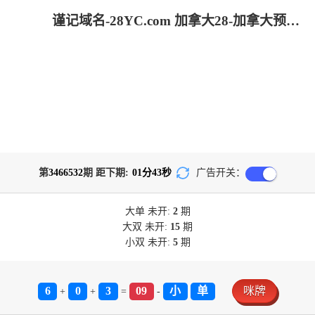
谨记域名-28YC.com 加拿大28-加拿大预测网|加拿大PC在线预测|28在线预测咪牌查询|加拿大PC结果查询_专注研究_加拿大2.8_官方数据!
第
3466532
期 距下期:
01
分
43
秒
广告开关：
大单
未开:
2
期
大双
未开:
15
期
小双
未开:
5
期
6
0
3
09
小
单
咪牌
+
+
=
-