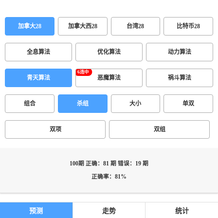
加拿大28
加拿大西28
台湾28
比特币28
全息算法
优化算法
动力算法
青天算法
恶魔算法
祸斗算法
组合
杀组
大小
单双
双项
双组
100期 正确：81 期 错误：19 期
正确率：81%
预测
走势
统计