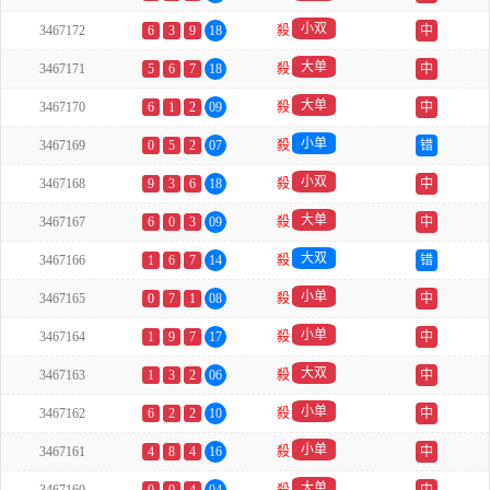
小双
3467172
6
3
9
18
殺
中
大单
3467171
5
6
7
18
殺
中
大单
3467170
6
1
2
09
殺
中
小单
3467169
0
5
2
07
殺
错
小双
3467168
9
3
6
18
殺
中
大单
3467167
6
0
3
09
殺
中
大双
3467166
1
6
7
14
殺
错
小单
3467165
0
7
1
08
殺
中
小单
3467164
1
9
7
17
殺
中
大双
3467163
1
3
2
06
殺
中
小单
3467162
6
2
2
10
殺
中
小单
3467161
4
8
4
16
殺
中
大单