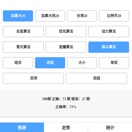
加拿大28
加拿大西28
台湾28
比特币28
全息算法
优化算法
动力算法
青天算法
恶魔算法
祸斗算法
组合
杀组
大小
单双
双项
双组
100期 正确：73 期 错误：27 期
正确率：73%
预测
走势
统计