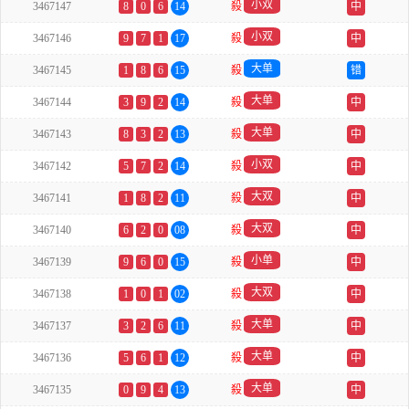
小双
3467147
8
0
6
14
殺
中
小双
3467146
9
7
1
17
殺
中
大单
3467145
1
8
6
15
殺
错
大单
3467144
3
9
2
14
殺
中
大单
3467143
8
3
2
13
殺
中
小双
3467142
5
7
2
14
殺
中
大双
3467141
1
8
2
11
殺
中
大双
3467140
6
2
0
08
殺
中
小单
3467139
9
6
0
15
殺
中
大双
3467138
1
0
1
02
殺
中
大单
3467137
3
2
6
11
殺
中
大单
3467136
5
6
1
12
殺
中
大单
3467135
0
9
4
13
殺
中