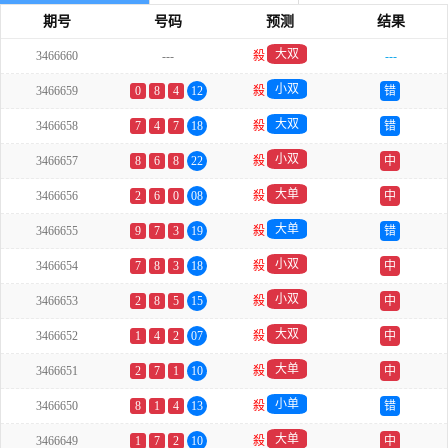
期号
号码
预测
结果
大双
3466660
---
殺
---
小双
3466659
0
8
4
12
殺
错
大双
3466658
7
4
7
18
殺
错
小双
3466657
8
6
8
22
殺
中
大单
3466656
2
6
0
08
殺
中
大单
3466655
9
7
3
19
殺
错
小双
3466654
7
8
3
18
殺
中
小双
3466653
2
8
5
15
殺
中
大双
3466652
1
4
2
07
殺
中
大单
3466651
2
7
1
10
殺
中
小单
3466650
8
1
4
13
殺
错
大单
3466649
1
7
2
10
殺
中