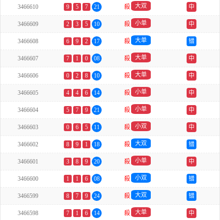
大双
3466610
9
5
7
21
殺
中
小单
3466609
2
3
5
10
殺
中
大单
3466608
6
9
2
17
殺
错
大单
3466607
7
1
0
08
殺
中
大单
3466606
0
2
8
10
殺
中
小单
3466605
4
4
6
14
殺
中
小单
3466604
5
7
9
21
殺
中
小双
3466603
0
6
5
11
殺
中
大双
3466602
8
9
1
18
殺
错
小单
3466601
3
8
9
20
殺
中
小双
3466600
1
1
6
08
殺
错
大双
3466599
8
7
9
24
殺
错
大单
3466598
7
1
6
14
殺
中