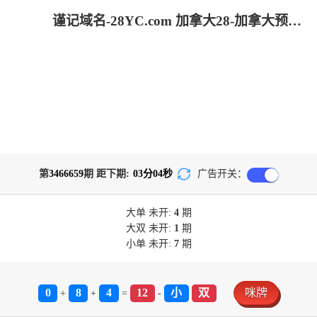
谨记域名-28YC.com 加拿大28-加拿大预测网|加拿大PC在线预测|28在线预测咪牌查询|加拿大PC结果查询_专注研究_加拿大2.8_官方数据!
第
3466659
期 距下期:
03
分
04
秒
广告开关：
大单
未开:
4
期
大双
未开:
1
期
小单
未开:
7
期
0
8
4
12
小
双
咪牌
+
+
=
-