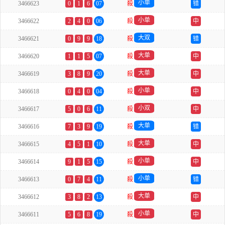
小单
3466623
0
1
6
07
殺
错
小单
3466622
2
4
0
06
殺
中
大双
3466621
0
9
9
18
殺
错
大单
3466620
1
1
5
07
殺
中
大单
3466619
3
8
9
20
殺
中
小单
3466618
0
4
0
04
殺
中
小双
3466617
5
0
6
11
殺
中
大单
3466616
7
3
9
19
殺
错
大单
3466615
4
5
1
10
殺
中
小单
3466614
9
1
5
15
殺
中
小单
3466613
0
7
4
11
殺
错
大单
3466612
3
8
2
13
殺
中
小单
3466611
5
6
8
19
殺
中