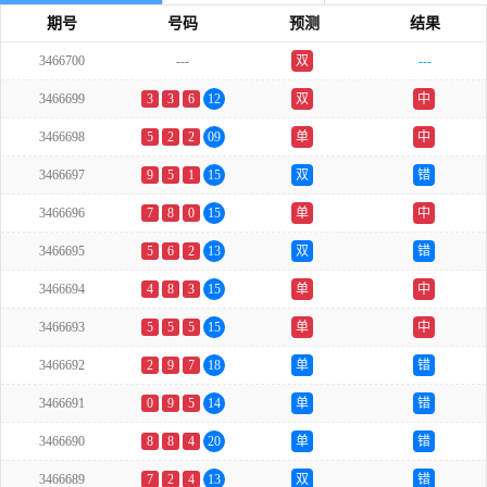
期号
号码
预测
结果
3466700
---
双
---
3466699
3
3
6
12
双
中
3466698
5
2
2
09
单
中
3466697
9
5
1
15
双
错
3466696
7
8
0
15
单
中
3466695
5
6
2
13
双
错
3466694
4
8
3
15
单
中
3466693
5
5
5
15
单
中
3466692
2
9
7
18
单
错
3466691
0
9
5
14
单
错
3466690
8
8
4
20
单
错
3466689
7
2
4
13
双
错