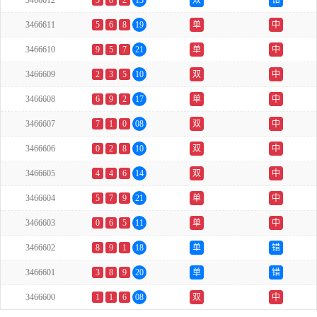
3466612
3
8
2
13
双
错
3466611
5
6
8
19
单
中
3466610
9
5
7
21
单
中
3466609
2
3
5
10
双
中
3466608
6
9
2
17
单
中
3466607
7
1
0
08
双
中
3466606
0
2
8
10
双
中
3466605
4
4
6
14
双
中
3466604
5
7
9
21
单
中
3466603
0
6
5
11
单
中
3466602
8
9
1
18
单
错
3466601
3
8
9
20
单
错
3466600
1
1
6
08
双
中