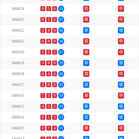
3466624
9
1
6
16
双
中
3466623
0
1
6
07
单
中
3466622
2
4
0
06
单
错
3466621
0
9
9
18
双
中
3466620
1
1
5
07
单
中
3466619
3
8
9
20
单
错
3466618
0
4
0
04
双
中
3466617
5
0
6
11
双
错
3466616
7
3
9
19
单
中
3466615
4
5
1
10
单
错
3466614
9
1
5
15
双
错
3466613
0
7
4
11
单
中